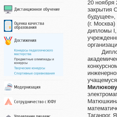
20 ноября 
закрытия 
Дистанционное обучение
будущее»,
(г. Москва
Оценка качества
образования
дипломы I,
учрежденн
Достижения
организац
Конкурсы педагогического
Диплом 1 
мастерства
академичес
Предметные олимпиады и
конкурсы
конкурсно
Творческие конкурсы
инженерно
Спортивные соревнования
учащемуся 
Милюкову
Модернизация
электромаг
Матюшкина
Сотрудничество с ЮФУ
математиче
Таганрог, 
Управление лицеем: