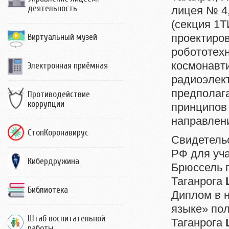
деятельность
лицея № 4,
(секция 1Т
проектиро
Виртуальный музей
робототехн
космонавти
Электронная приёмная
радиоэлект
предполаг
Противодействие
коррупции
принципов 
направлени
СтопКоронавирус
Свидетельс
РФ для уча
Кибердружина
Брюссель 
Таганрога
Библиотека
Диплом в 
языке» по
Штаб воспитательной
Таганрога
работы