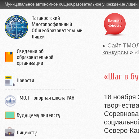
Муниципальное автономное общеобразовательное учреждение лицей
Таганрогский
Важная
Многопрофильный
новость
Общеобразовательный
Лицей
»
Сайт ТМО
Сведения об
конкурсы
»
«
образовательной
организации
«Шаг в б
Новости
18 ноября 
ТМОЛ - опорная школа РАН
творчества
Соревнова
Будущему лицеисту
социально
Северо-Кав
Лицеисту