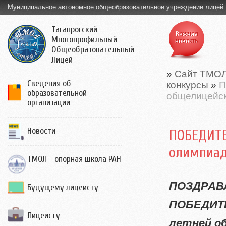
Муниципальное автономное общеобразовательное учреждение лицей
Таганрогский
Важная
Многопрофильный
новость
Общеобразовательный
Лицей
»
Сайт ТМО
Сведения об
конкурсы
»
П
образовательной
общелицейс
организации
Новости
ПОБЕДИТЕ
олимпиа
ТМОЛ - опорная школа РАН
ПОЗДРАВ
Будущему лицеисту
ПОБЕДИТ
Лицеисту
летней о