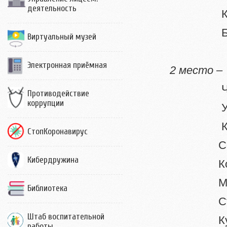
деятельность
Кудрявц
Больше
Виртуальный музей
Электронная приёмная
2 место 
Черног
Противодействие
коррупции
Уткин 
Ким Дм
СтопКоронавирус
Соломат
Кибердружина
Кочерги
Магин 
Библиотека
Стукало
Штаб воспитательной
Кутовой
работы