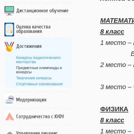
Дистанционное обучение
МАТЕМАТ
Оценка качества
8 класс
образования
1 место –
Достижения
Быковс
Конкурсы педагогического
мастерства
2 место –
Предметные олимпиады и
конкурсы
Кочер
Творческие конкурсы
Спортивные соревнования
3 место –
Модернизация
ФИЗИКА
Сотрудничество с ЮФУ
8 класс
1 место 
Управление лицеем: