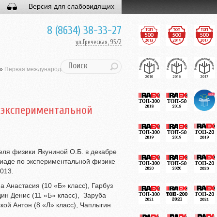
Версия для слабовидящих
8 (8634) 38-33-27
ул.Греческая, 95/2
»
Первая международная
 экспериментальной
еля физики Якуниной О.Б. в декабре
пиаде по экспериментальной физике
2013.
 Анастасия (10 «Б» класс), Гарбуз
ин Денис (11 «Б» класс), Заруба
ской Антон (8 «Л» класс), Чаплыгин