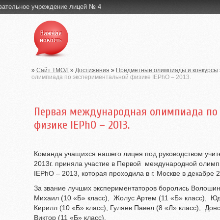
вательное учреждение лицей № 4
Важная
новость
»
Сайт ТМОЛ
»
Достижения
»
Предметные олимпиады и конкурсы
олимпиада по экспериментальной физике IEPhO – 2013.
Первая международная олимпиада по
физике IEPhO – 2013.
Команда учащихся нашего лицея под руководством учит
2013г. приняла участие в Первой международной олим
IEPhO – 2013, которая проходила в г. Москве в декабре 
За звание лучших экспериментаторов боролись Волошина
Михаил (10 «Б» класс), Жолус Артем (11 «Б» класс), Юд
Кирилл (10 «Б» класс), Гуляев Павел (8 «Л» класс), Дон
Виктор (11 «Б» класс).