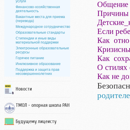
услуги
Общение 
Финансово-хозяйственная
деятельность
Причины 
Вакантные места для приема
Детские_
(перевода)
Международное сотрудничество
Если реб
Образовательные стандарты
Как отно
Стипендии и иные виды
материальной поддержки
Кризисны
Электронные образовательные
ресурсы
Как сохр
Горячее питание
Инклюзивное образование
О стилях
Поддержка и защита прав
несовершеннолетних
Как не д
Безопасн
Новости
родителе
ТМОЛ - опорная школа РАН
Будущему лицеисту