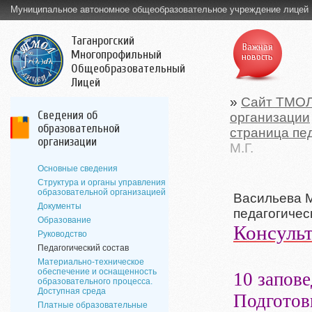
Муниципальное автономное общеобразовательное учреждение лицей
Таганрогский
Важная
Многопрофильный
новость
Общеобразовательный
Лицей
»
Сайт ТМО
Сведения об
организации
образовательной
страница пе
организации
М.Г.
Основные сведения
Структура и органы управления
образовательной организацией
Васильева М
Документы
педагогичес
Образование
Консульт
Руководство
Педагогический состав
Материально-техническое
обеспечение и оснащенность
10 запов
образовательного процесса.
Доступная среда
Подготов
Платные образовательные