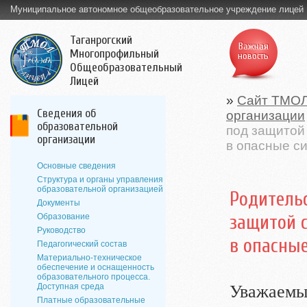
Муниципальное автономное общеобразовательное учреждение лицей
Таганрогский
Важная
Многопрофильный
новость
Общеобразовательный
Лицей
»
Сайт ТМО
Сведения об
организации
образовательной
под защитой
организации
в опасные с
Основные сведения
Структура и органы управления
образовательной организацией
Родитель
Документы
защитой 
Образование
Руководство
в опасны
Педагогический состав
Материально-техническое
обеспечение и оснащенность
образовательного процесса.
Доступная среда
Уважаемые
Платные образовательные