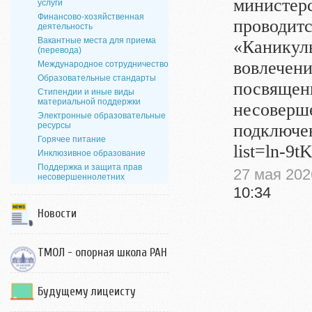
министерс
услуги
Финансово-хозяйственная
проводитс
деятельность
Вакантные места для приема
«Каникулы
(перевода)
вовлечени
Международное сотрудничество
Образовательные стандарты
посвящен
Стипендии и иные виды
материальной поддержки
несоверш
Электронные образовательные
ресурсы
подключен
Горячее питание
list=ln-9
Инклюзивное образование
Поддержка и защита прав
27 мая 202
несовершеннолетних
10:34
Новости
ТМОЛ - опорная школа РАН
Будущему лицеисту