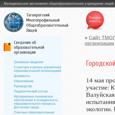
Муниципальное автономное общеобразовательное учреждение лицей
Таганрогский
Важная
Многопрофильный
новость
Общеобразовательный
Лицей
»
Сайт ТМО
Сведения об
организации
образовательной
организации
Городско
Основные сведения
Структура и органы управления
образовательной организацией
Документы
14 мая пр
Образование
участие: 
Руководство
Педагогический состав
Валуйская
Материально-техническое
обеспечение и оснащенность
испытания
образовательного процесса.
Доступная среда
экологии.
Платные образовательные