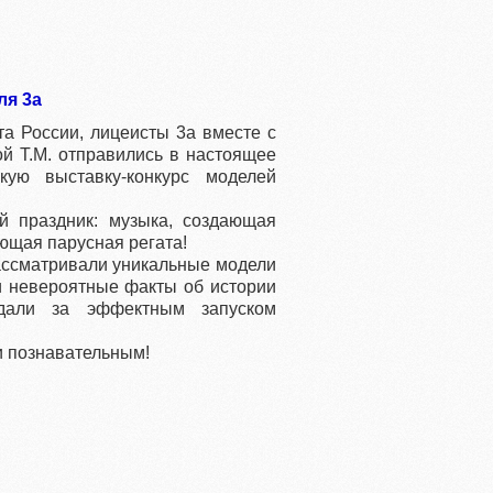
ля 3а
та России, лицеисты 3а вместе с
й Т.М. отправились в настоящее
кую выставку-конкурс моделей
й праздник: музыка, создающая
ющая парусная регата!
рассматривали уникальные модели
ли невероятные факты об истории
юдали за эффектным запуском
и познавательным!