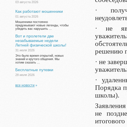
03 августа 2026
· полу
Как работают мошенники
неудовлетв
01 августа 2026
Мошенники постоянно
придумывают новые легенды, чтобы
· не яв
убедить вас нарушить …
уважит
Вот и пролетели две
незабываемые недели
обстояте
Летней физической школы!
решению п
31 июля 2026
Это было время открытий, новых
знаний и крутого общения. Мы
· не заве
хотим сказать …
уважитель
Бесплатные путевки
28 июля 2026
· удален
все новости
»
Порядка п
школы).
Заявления
не поздн
итогового