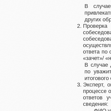
В случае
привлека
других об
Проверк
собеседо
собеседов
осуществл
ответа по
«зачет»/ «
В случае 
по уважи
итогового
Эксперт, 
процессе о
ответов у
сведения:
ФИО уч