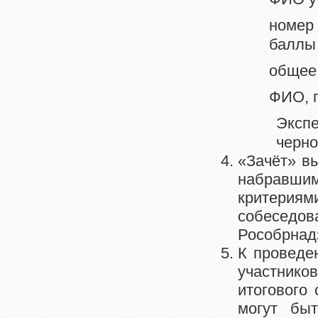
номер 
баллы
общее 
ФИО, п
Эксп
черно
«Зачёт» вы
набравшим
критериям
собеседо
Рособрнадз
К проведе
участнико
итогового
могут быт