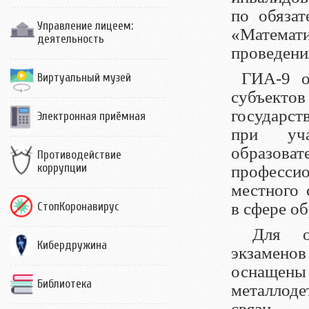
по обяза
Управление лицеем:
«Математ
деятельность
проведени
ГИА-9 ор
Виртуальный музей
субъекто
государст
Электронная приёмная
при уча
образо
Противодействие
коррупции
професси
местного
в сфере об
СтопКоронавирус
Для обе
Кибердружина
экзамен
оснаще
Библиотека
металлод
связи.