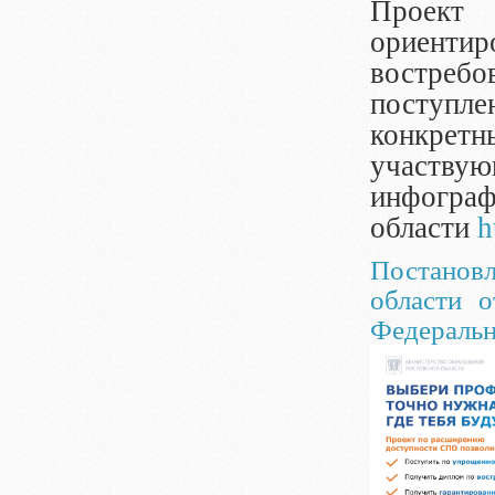
Проект
ориент
востребо
поступле
конкрет
участв
инфограф
области
h
Постанов
области 
Федеральн