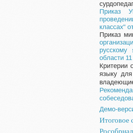
сурдопедаг
Приказ У
проведении
классах" о
Приказ ми
организац
русскому 
области 11
Критерии 
языку для
владеющие
Рекоменд
собеседова
Демо-верси
Итоговое 
Рособрнад