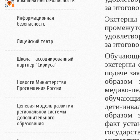
Комплексная безопасность
за итогово
Экстерны 
Информационная
безопасность
промежу
удовлетвор
Лицейский театр
за итогово
Обучающие
Школа - ассоциированный
экстерны 
партнер "Сириуса"
подаче за
образом 
Новости Министерства
Просвещения России
медико-п
обучающи
дети-инв
Целевая модель развития
региональной системы
образом 
дополнительного
факт уста
образования
государс