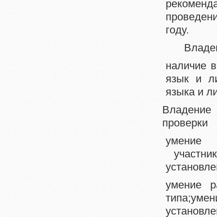
рекомен
проведен
году.
Владе
наличие в
язык и л
языка и л
Владени
проверки 
умение
участник
установле
умение р
типа;уме
установле