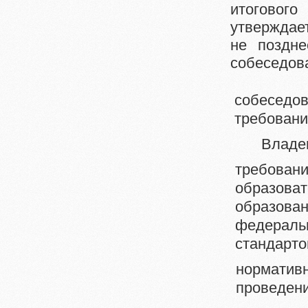
итоговог
утверждае
не поздне
собеседов
Экспер
собеседо
требовани
Владе
требова
образов
образов
федерал
стандарто
нормати
проведени