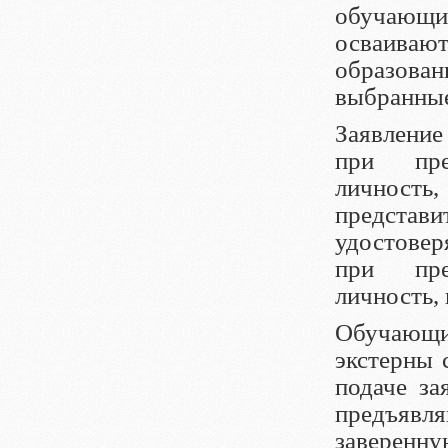
обучающие
осваивают
образован
выбранные
Заявлени
при пре
личнос
представ
удостовер
при пре
личность,
Обучающие
экстерны 
подаче за
предъяв
заверенну