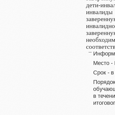
дети-инва
инвалид
заверен
инвалидно
заверен
необходи
соответст
Информи
Место -
Срок - 
Порядок
обучающ
в течен
итогово