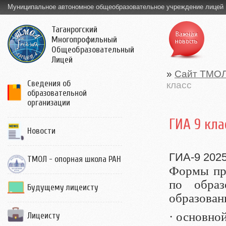
Муниципальное автономное общеобразовательное учреждение лицей
Таганрогский
Важная
Многопрофильный
новость
Общеобразовательный
Лицей
»
Сайт ТМО
Сведения об
класс
образовательной
организации
ГИА 9 кла
Новости
ГИА-9 202
ТМОЛ - опорная школа РАН
Формы про
по образ
Будущему лицеисту
образовани
· основной
Лицеисту