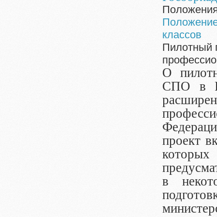
Положени
Положение
классов
Пилотный 
профессио
О пилот
СПО в Р
расши
професси
Федерации
проект в
которы
предусма
в некот
подгот
министер