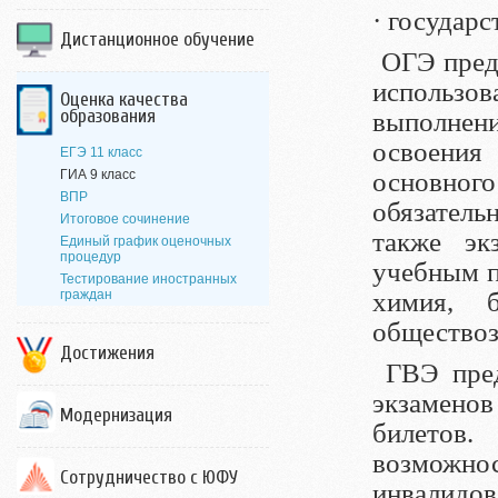
· государс
Дистанционное обучение
ОГЭ предс
использо
Оценка качества
образования
выполнен
освоения
ЕГЭ 11 класс
ГИА 9 класс
основног
ВПР
обязатель
Итоговое сочинение
также эк
Единый график оценочных
процедур
учебным п
Тестирование иностранных
граждан
химия, б
обществоз
Достижения
ГВЭ пред
экзамено
Модернизация
билетов.
возможно
Сотрудничество с ЮФУ
инвалидов