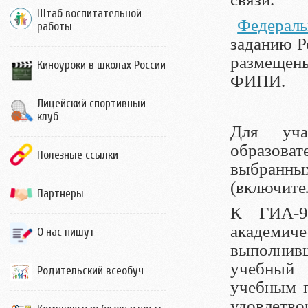
Штаб воспитательной
Федераль
работы
заданию Р
размещены
Киноуроки в школах России
ФИПИ.
Лицейский спортивный
клуб
Для уч
образова
Полезные ссылки
выбран
(включите
Партнеры
К ГИА-9
академи
О нас пишут
выполни
учебный 
Родительский всеобуч
учебным п
удовлетво