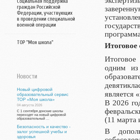
экспертиз
Социальная поддержка
граждан Российской
заверенн
Федерации, участвующих
установ
в проведении специальной
государст
военной операции
программа
ТОР "Моя школа"
Итоговое 
Итоговое
одним из
образова
Новости
девятикла
Новый цифровой
является «
образовательный сервис
ТОР «Моя школа»
В 2026 го
04 августа 2026
февральск
С 1 сентября донские школы
переходят на новый цифровой
(11 марта 
образовательный …
Безопасность и качество -
В допол
залог успешной учебы и
здоровья
собеседов