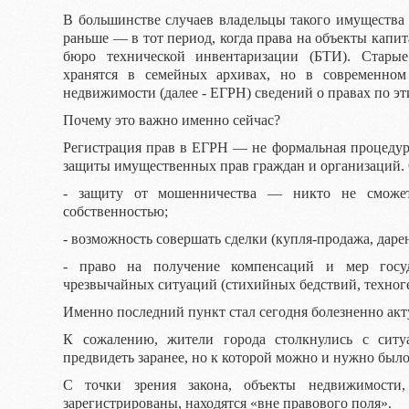
В большинстве случаев владельцы такого имущества 
раньше — в тот период, когда права на объекты капит
бюро технической инвентаризации (БТИ). Старые 
хранятся в семейных архивах, но в современном
недвижимости (далее - ЕГРН) сведений о правах по эт
Почему это важно именно сейчас?
Регистрация прав в ЕГРН — не формальная процедур
защиты имущественных прав граждан и организаций. 
- защиту от мошенничества — никто не сможет
собственностью;
- возможность совершать сделки (купля-продажа, дарен
- право на получение компенсаций и мер госу
чрезвычайных ситуаций (стихийных бедствий, техноген
Именно последний пункт стал сегодня болезненно ак
К сожалению, жители города столкнулись с ситу
предвидеть заранее, но к которой можно и нужно было
С точки зрения закона, объекты недвижимост
зарегистрированы, находятся «вне правового поля».