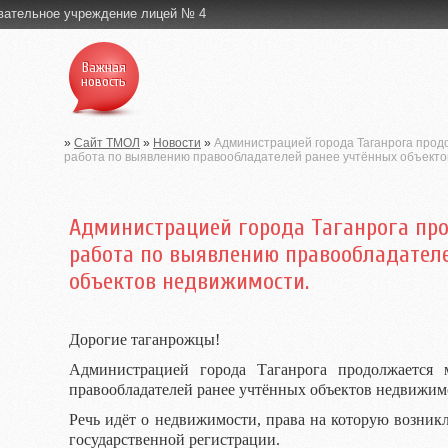
вательное учреждение лицей № 4
Важная
новость
»
Сайт ТМОЛ
»
Новости
»
Администрацией города Таганрога про
работа по выявлению правообладателей ранее учтённых объекто
Администрацией города Таганрога пр
работа по выявлению правообладател
объектов недвижимости.
Дорогие таганрожцы!
Администрацией города Таганрога продолжается 
правообладателей ранее учтённых объектов недвижим
Речь идёт о недвижимости, права на которую возни
государственной регистрации.