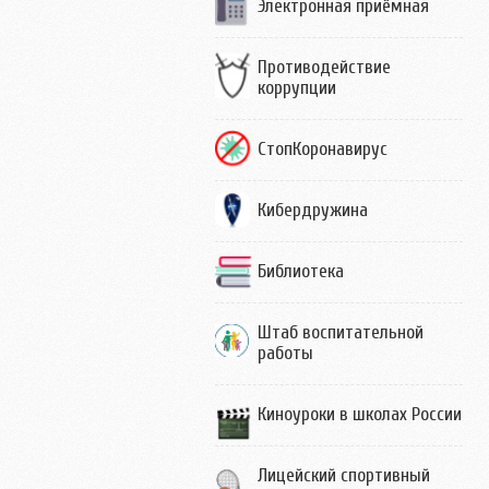
Электронная приёмная
Противодействие
коррупции
СтопКоронавирус
Кибердружина
Библиотека
Штаб воспитательной
работы
Киноуроки в школах России
Лицейский спортивный