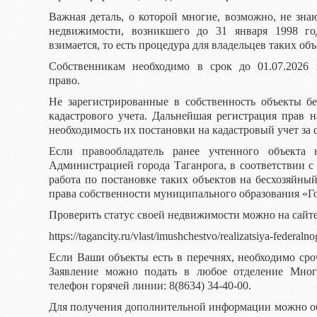
Важная деталь, о которой многие, возможно, не зна
недвижимости, возникшего до 31 января 1998 го
взимается, то есть процедура для владельцев таких об
Собственникам необходимо в срок до 01.07.2026 
право.
Не зарегистрированные в собственность объекты бе
кадастрового учета. Дальнейшая регистрация прав н
необходимость их постановки на кадастровый учет за 
Если правообладатель ранее учтенного объекта 
Администрацией города Таганрога, в соответствии с 
работа по постановке таких объектов на бесхозяйны
права собственности муниципального образования «Го
Проверить статус своей недвижимости можно на сайт
https://tagancity.ru/vlast/imushchestvo/realizatsiya-federal
Если Ваши объекты есть в перечнях, необходимо сро
Заявление можно подать в любое отделение Мног
телефон горячей линии: 8(8634) 34-40-00.
Для получения дополнительной информации можно об