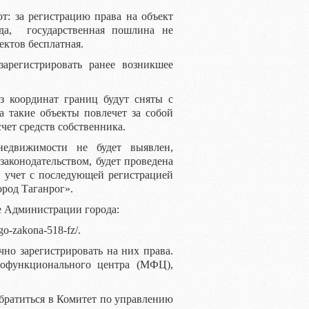
ют: за регистрацию права на объект
да, государственная пошлина не
ъектов бесплатная.
зарегистрировать ранее возникшее
з координат границ будут сняты с
а такие объекты повлечет за собой
счет средств собственника.
недвижимости не будет выявлен,
законодательством, будет проведена
й учет с последующей регистрацией
род Таганрог».
е Администрации города:
nogo-zakona-518-fz/.
чно зарегистрировать на них права.
офункционального центра (МФЦ),
ратиться в Комитет по управлению