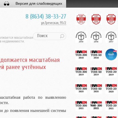
Версия для слабовидящих
8 (8634) 38-33-27
ул.Греческая, 95/2
должается масштабная
в недвижимости.
одолжается масштабная
ей ранее учтённых
масштабная работа по выявлению
ости.
кли до появления нынешней системы