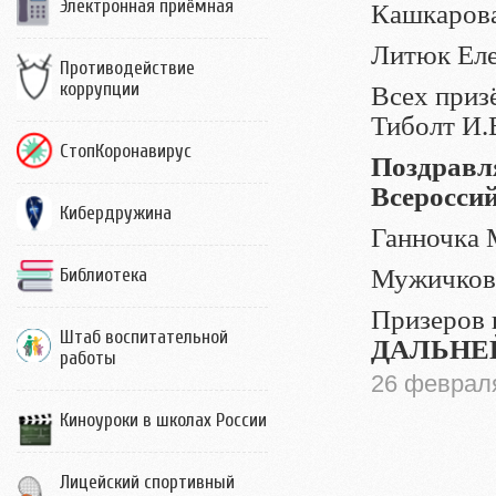
Электронная приёмная
Кашкарова
Литюк Еле
Противодействие
коррупции
Всех приз
Тиболт И.
СтопКоронавирус
Поздравл
Всеросси
Кибердружина
Ганночка М
Мужичкова
Библиотека
Призеров 
Штаб воспитательной
ДАЛЬНЕ
работы
26 феврал
Киноуроки в школах России
Лицейский спортивный