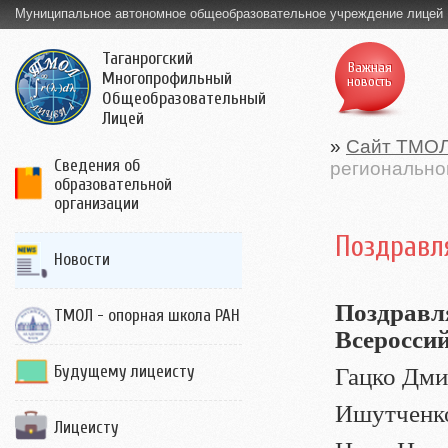
Муниципальное автономное общеобразовательное учреждение лицей
Таганрогский
Важная
Многопрофильный
новость
Общеобразовательный
Лицей
»
Сайт ТМО
Сведения об
регионально
образовательной
организации
Поздравл
Новости
Поздравл
ТМОЛ - опорная школа РАН
Всеросси
Будущему лицеисту
Гацко Дми
Ишутченко
Лицеисту