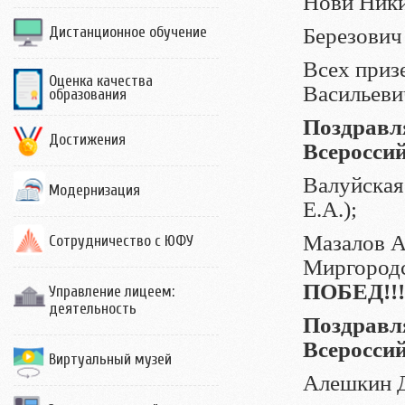
Нови Никит
Дистанционное обучение
Березович 
Всех приз
Оценка качества
Васильеви
образования
Поздравл
Достижения
Всеросси
Валуйская
Модернизация
Е.А.);
Мазалов Ал
Сотрудничество с ЮФУ
Миргородс
ПОБЕД!!!
Управление лицеем:
деятельность
Поздравл
Всеросси
Виртуальный музей
Алешкин Д