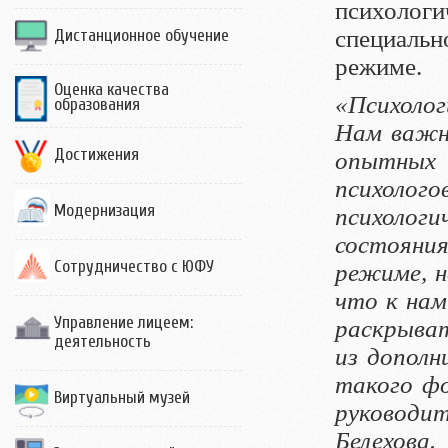
психолог
специальн
Дистанционное обучение
режиме.
Оценка качества
«Психолог
образования
Нам важн
Достижения
опытных
психолог
Модернизация
психологи
состояни
Сотрудничество с ЮФУ
режиме, н
что к на
Управление лицеем:
раскрыват
деятельность
из допол
такого ф
Виртуальный музей
руководи
Белехова.