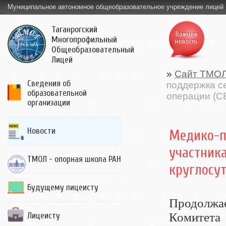
Муниципальное автономное общеобразовательное учреждение лицей
Таганрогский
Важная
Многопрофильный
новость
Общеобразовательный
Лицей
»
Сайт ТМО
Сведения об
поддержка с
образовательной
операции (С
организации
Новости
Медико-п
участника
ТМОЛ - опорная школа РАН
круглосу
Будущему лицеисту
Продолжа
Комитета 
Лицеисту