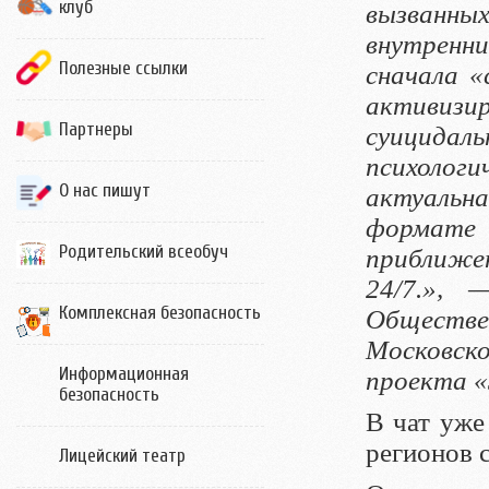
клуб
вызванны
внутренн
Полезные ссылки
сначала «
активизи
Партнеры
суицид
психолог
О нас пишут
актуаль
формате 
Родительский всеобуч
приближен
24/7.», 
Комплексная безопасность
Обществ
Московск
Информационная
проекта «
безопасность
В чат уже
регионов 
Лицейский театр