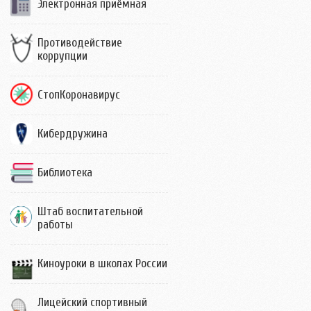
Электронная приёмная
Противодействие
коррупции
СтопКоронавирус
Кибердружина
Библиотека
Штаб воспитательной
работы
Киноуроки в школах России
Лицейский спортивный