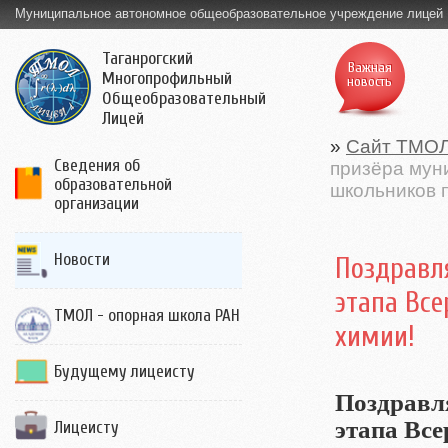
Муниципальное автономное общеобразовательное учреждение лицей
Таганрогский
Важная
Многопрофильный
новость
Общеобразовательный
Лицей
»
Сайт ТМО
Сведения об
призёра мун
образовательной
школьников 
организации
Новости
Поздравл
этапа Вс
ТМОЛ - опорная школа РАН
химии!
Будущему лицеисту
Поздравл
этапа Вс
Лицеисту