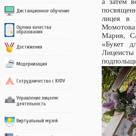
а затем в
посвящен
Дистанционное обучение
лицея в 
Момотова
Оценка качества
образования
Мария, С
«Букет д
Достижения
Лицеисты
подпольщ
Модернизация
Сотрудничество с ЮФУ
Управление лицеем:
деятельность
Виртуальный музей