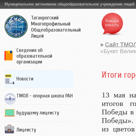
Муниципальное автономное общеобразовательное учреждение лицей
Таганрогский
Важная
Многопрофильный
новость
Общеобразовательный
Лицей
»
Сайт ТМО
Сведения об
«Букет Вели
образовательной
организации
Итоги го
Новости
13 мая н
ТМОЛ - опорная школа РАН
итогов г
Победы в 
Будущему лицеисту
Победы». 
из цветов
Лицеисту