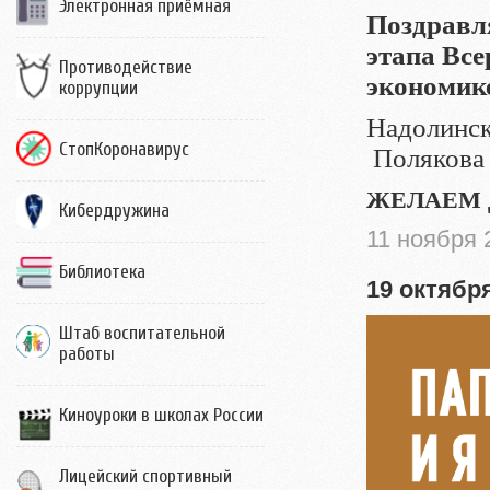
Электронная приёмная
Поздравл
этапа Вс
Противодействие
экономик
коррупции
Надолински
СтопКоронавирус
Полякова 
ЖЕЛАЕМ 
Кибердружина
11 ноября 
Библиотека
19 октября
Штаб воспитательной
работы
Киноуроки в школах России
Лицейский спортивный