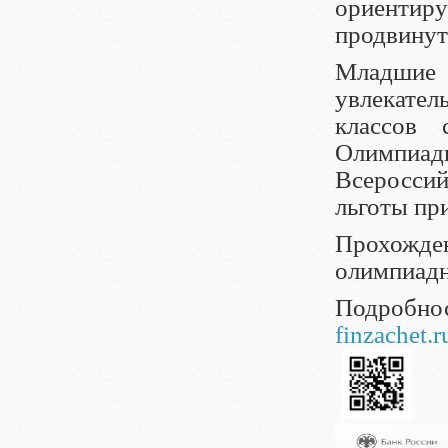
ориентир
продвинут
Младшие
увлекател
классов
Олимпиадн
Всеросси
льготы при
Прохожден
олимпиадно
Подробн
finzachet.r