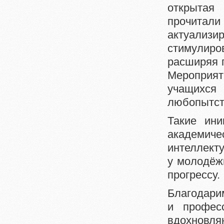
открыт
прочитали 
актуализи
стимулир
расширяя 
Мероприя
учащихся
любопытст
Такие ини
академич
интеллект
у молодёж
прогрессу.
Благодарим
и профес
вдохновля