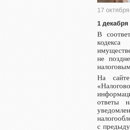
17 октября
1 декабр
В соотве
кодекса
имуществе
не поздн
налоговым
На сайт
«Налого
информаци
ответы н
уведомлен
налогообл
с предыду