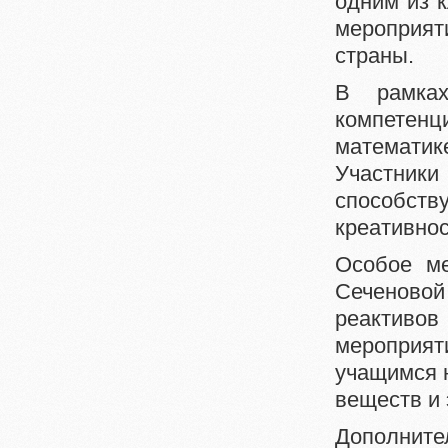
одним из 
мероприят
страны.
В рамках
компетенц
математи
Участник
способст
креативно
Особое ме
Сеченово
реактиво
мероприят
учащимся 
веществ и
Дополните