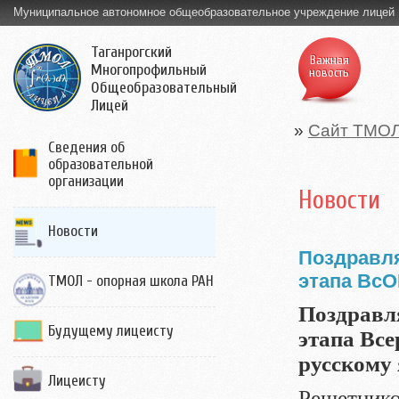
Муниципальное автономное общеобразовательное учреждение лицей
Таганрогский
Важная
Многопрофильный
новость
Общеобразовательный
Лицей
»
Сайт ТМО
Сведения об
образовательной
организации
Новости
Новости
Поздравл
этапа Вс
ТМОЛ - опорная школа РАН
Поздравл
Будущему лицеисту
этапа Вс
русскому
Лицеисту
Решетнико