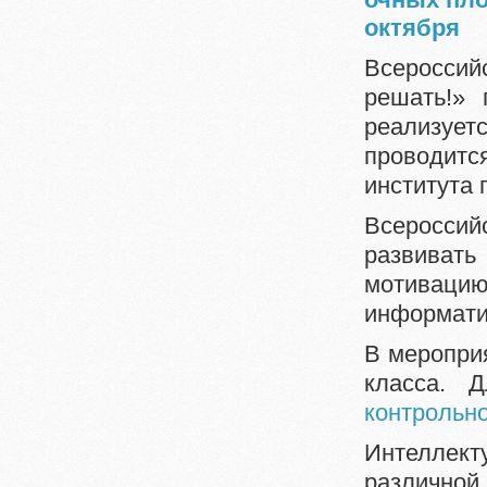
октября
Всероссий
решать!» 
реализует
проводится
института
Всероссий
развиват
мотивацию
информатик
В мероприя
класса. 
контрольн
Интеллек
различной 