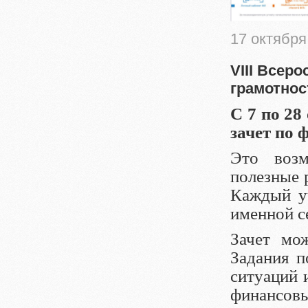
17 октября
VIII Всер
грамотнос
С 7 по 28
зачет по 
Это возм
полезные 
Каждый уч
именной с
Зачет мо
Задания п
ситуаций 
финансо