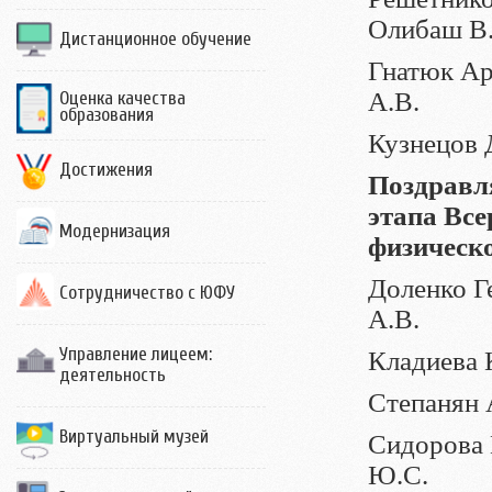
Олибаш В
Дистанционное обучение
Гнатюк Арт
А.В.
Оценка качества
образования
Кузнецов Д
Достижения
Поздравл
этапа Вс
Модернизация
физическо
Доленко Г
Сотрудничество с ЮФУ
А.В.
Управление лицеем:
Кладиева К
деятельность
Степанян 
Виртуальный музей
Сидорова 
Ю.С.