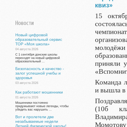
квиз»
15 октя
Новости
состоялас
чемпиона
Новый цифровой
организо
образовательный сервис
ТОР «Моя школа»
молодёжи
04 августа 2026
образован
С 1 сентября донские школы
переходят на новый цифровой
образовательный …
приняли у
Безопасность и качество -
«Вспомнит
залог успешной учебы и
здоровья
Команда л
03 августа 2026
и вышла в
Как работают мошенники
01 августа 2026
Поздравля
Мошенники постоянно
придумывают новые легенды, чтобы
(10б кл
убедить вас нарушить …
Владимир
Вот и пролетели две
незабываемые недели
Момотову 
Летней физической школы!