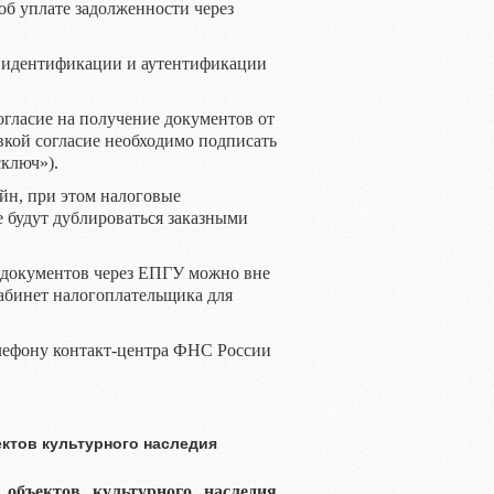
об уплате задолженности через
е идентификации и аутентификации
гласие на получение документов от
вкой согласие необходимо подписать
ключ»).
йн, при этом налоговые
е будут дублироваться заказными
 документов через ЕПГУ можно вне
абинет налогоплательщика для
лефону контакт-центра ФНС России
ктов культурного наследия
 объектов культурного наследия