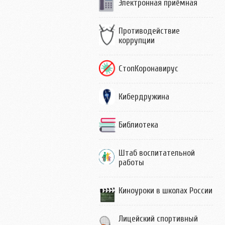
Электронная приёмная
Противодействие
коррупции
СтопКоронавирус
Кибердружина
Библиотека
Штаб воспитательной
работы
Киноуроки в школах России
Лицейский спортивный