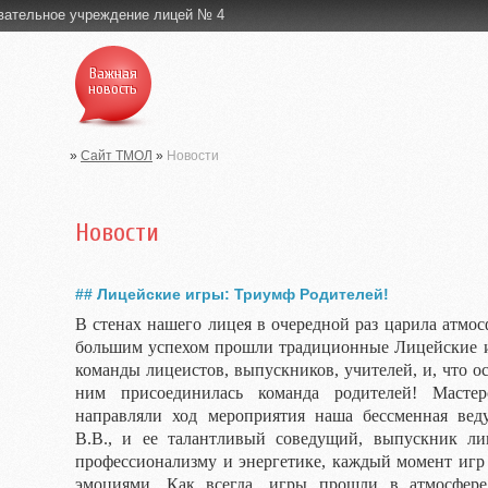
вательное учреждение лицей № 4
Важная
новость
»
Сайт ТМОЛ
»
Новости
Новости
## Лицейские игры: Триумф Родителей!
В стенах нашего лицея в очередной раз царила атмос
большим успехом прошли традиционные Лицейские 
команды лицеистов, выпускников, учителей, и, что ос
ним присоединилась команда родителей! Маст
направляли ход мероприятия наша бессменная веду
В.В., и ее талантливый соведущий, выпускник ли
профессионализму и энергетике, каждый момент игр
эмоциями. Как всегда, игры прошли в атмосфере 