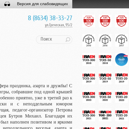
Версия для слабовидящих
8 (8634) 38-33-27
ул.Греческая, 95/2
фера праздника, азарта и дружбы! С
игры, собравшие под одной крышей
обенно приятно, уже в третий раз к
ерски и с неподдельным юмором
щая, педагог-организатор Петрова
цея Бутров Михаил. Благодаря их
 был наполнен позитивом и яркими
неподдельного веселья, азарта и