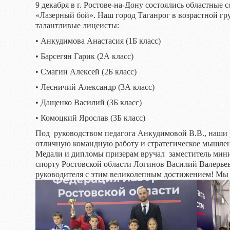
9 декабря в г. Ростове-на-Дону состоялись областные 
«Лазерный бой». Наш город Таганрог в возрастной гру
талантливые лицеисты:
• Анкудимова Анастасия (1Б класс)
• Барсегян Гарик (2А класс)
• Смагин Алексей (2Б класс)
• Лесничий Александр (3А класс)
• Дащенко Василий (3Б класс)
• Комоцкий Ярослав (3Б класс)
Под руководством педагога Анкудимовой В.В., наши 
отличную командную работу и стратегическое мышлени
Медали и дипломы призерам вручал заместитель мини
спорту Ростовской области Логинов Василий Валерьев
руководителя с этим великолепным достижением! Мы 