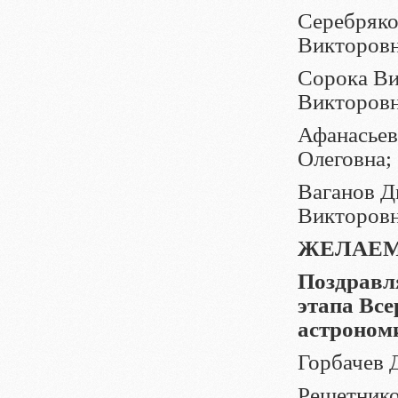
Серебряко
Викторовн
Сорока Ви
Викторов
Афанасьев
Олеговна;
Ваганов Д
Викторовн
ЖЕЛАЕМ
Поздравля
этапа Вс
астроном
Горбачев Д
Решетнико