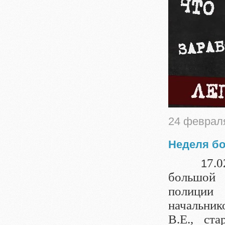
24 феврал
Неделя б
7.
1
большой 
полиции 
начальни
В.Е., ст