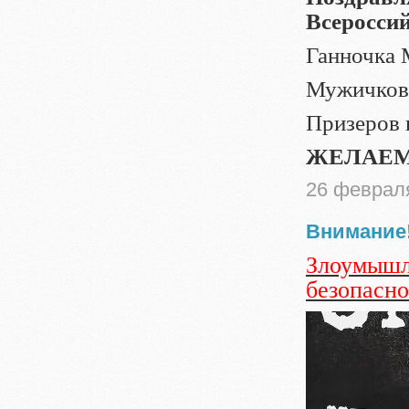
Всеросси
Ганночка М
Мужичкова
Призеров 
ЖЕЛАЕМ
26 феврал
Внимание!
Злоумышл
безопасно