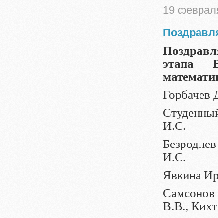
19 феврал
Поздравля
Поздра
этапа
математи
Горбачев Д
Студенный
И.С.
Безроднев 
И.С.
Явкина Ири
Самсонов 
В.В., Кихт