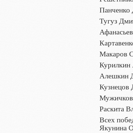
Панченко 
Тугуз Дмит
Афанасьев 
Картавенко
Макаров Са
Курилкин А
Алешкин Д
Кузнецов Д
Мужичкова
Раскита Вл
Всех побе
Якунина О