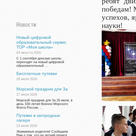
ребят дв
победам! 
успехов, 
Новости
науки!
Новый цифровой
образовательный сервис
ТОР «Моя школа»
04 августа 2026
С 1 сентября донские школы
переходят на новый цифровой
образовательный …
Бесплатные путевки
28 июля 2026
Морской праздник для 3а
27 июля 2026
Морской праздник для 3а 26 июля, в
день 330-летия Военно-Морского
Флота России, …
Путевки в загородные
лагеря
23 июля 2026
Уважаемые родители! Сообщаем
Вам о том, что на летний период