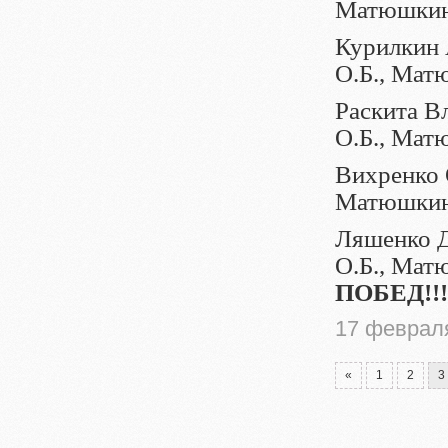
Матюшкин
Курилкин А
О.Б., Мат
Раскита Вл
О.Б., Мат
Вихренко О
Матюшкин
Ляшенко Д
О.Б., Ма
ПОБЕД!!!
17 феврал
«
1
2
3