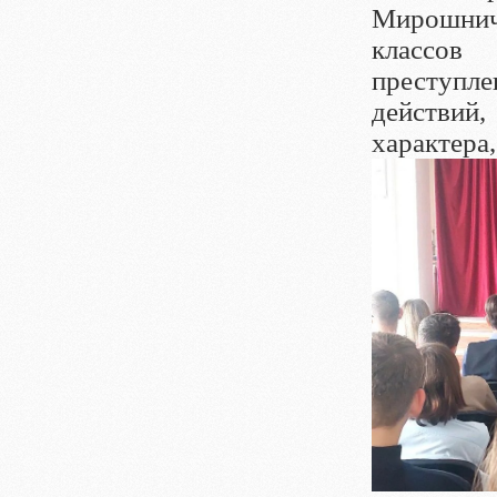
Мирошнич
классов
преступл
действий
характера