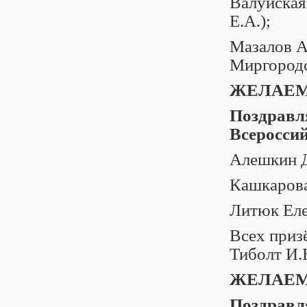
Валуйская
Е.А.);
Мазалов Ал
Миргородс
ЖЕЛАЕМ
Поздравл
Всеросси
Алешкин Д
Кашкарова
Литюк Еле
Всех приз
Тиболт И.
ЖЕЛАЕМ
Поздравл