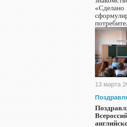
знакомст
«Сделан
сформули
потребите
13 марта 2
Поздравля
Поздравл
Всеросси
английск