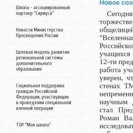
Новое со
Школа - ассоциированный
Сегодн
партнер "Сириуса"
торжестве
общелице
Новости Министерства
Просвещения России
"Вселенн
Российско
Целевая модель развития
учащихся 
региональной системы
12-ти пре
дополнительного
работа уч
образования
уверен, ч
стенах Т
Социальная поддержка
граждан Российской
непремен
Федерации, участвующих
научным 
в проведении специальной
военной операции
стал Пре
Роман Ва
исследова
ТОР "Моя школа"