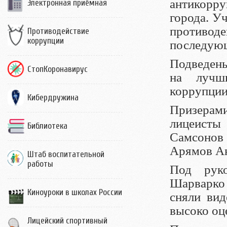
антикорр
Электронная приёмная
города. У
противод
Противодействие
коррупции
последующ
Подведены
СтопКоронавирус
на лучш
коррупции
Кибердружина
Призерам
лицеист
Библиотека
Самсонов 
Арямов Ан
Штаб воспитательной
работы
Под руко
Шарварко
Киноуроки в школах России
сняли вид
высоко оц
Лицейский спортивный