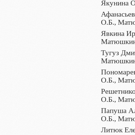
Якунина О
Афанасьев 
О.Б., Мат
Явкина Ири
Матюшкин
Тугуз Дмит
Матюшкин
Пономарев
О.Б., Мат
Решетнико
О.Б., Мат
Папуша Ал
О.Б., Мат
Литюк Елен