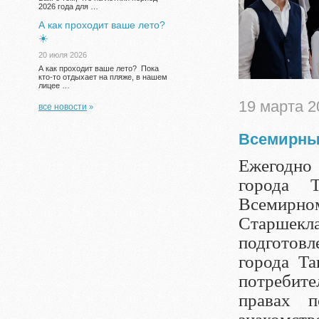
2026 года для …
А как проходит ваше лето?
☀️
20 июля 2026
А как проходит ваше лето? Пока
кто-то отдыхает на пляже, в нашем
лицее …
19 марта 2
все новости
»
Всемирны
Ежегодно
города Т
Всемирн
Старшекл
подготов
города Та
потребите
правах п