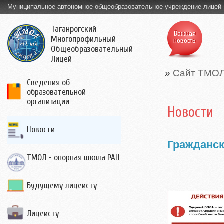
Муниципальное автономное общеобразовательное учреждение лицей
Таганрогский
Важная
Многопрофильный
новость
Общеобразовательный
Лицей
»
Сайт ТМО
Сведения об
образовательной
организации
Новости
Новости
Гражданск
ТМОЛ - опорная школа РАН
Будущему лицеисту
Лицеисту