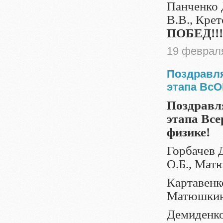
Панченко 
В.В., Кре
ПОБЕД!!!
19 феврал
Поздравля
этапа Вс
Поздравля
этапа Вс
физике!
Горбачев Д
О.Б., Мат
Картавенк
Матюшкина
Демиденко