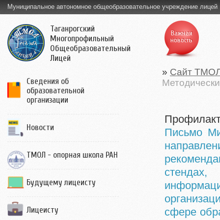
Муниципальное автономное общеобразовательное учреждение лицей
Таганрогский
Важная
Многопрофильный
новость
Общеобразовательный
Лицей
»
Сайт ТМО
Сведения об
Методически
образовательной
организации
Профилакт
Новости
Письмо Ми
направле
ТМОЛ - опорная школа РАН
рекоменд
стендах,
Будущему лицеисту
информа
организа
Лицеисту
сфере обр