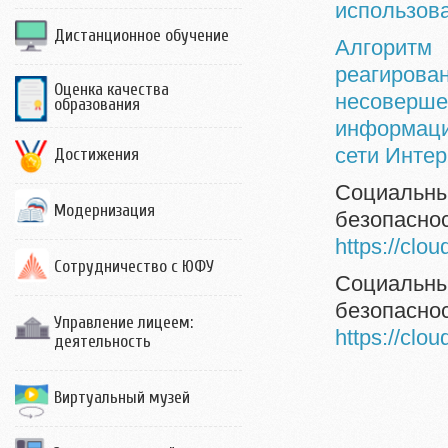
использова
Дистанционное обучение
Алгоритм
реагир
Оценка качества
несоверш
образования
информаци
сети Интер
Достижения
Социальн
Модернизация
безопаснос
https://cl
Сотрудничество с ЮФУ
Социальн
безопасно
Управление лицеем:
https://clo
деятельность
Виртуальный музей