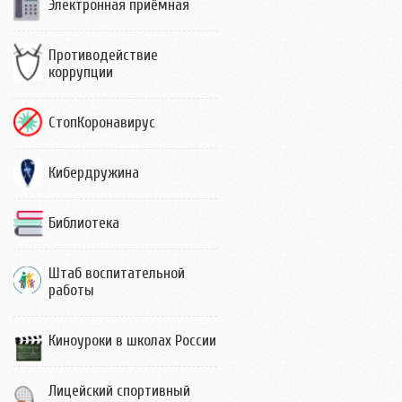
Электронная приёмная
Противодействие
коррупции
СтопКоронавирус
Кибердружина
Библиотека
Штаб воспитательной
работы
Киноуроки в школах России
Лицейский спортивный