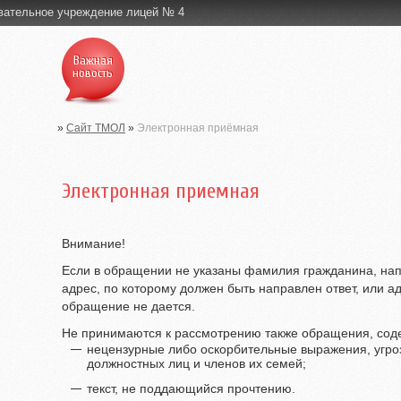
вательное учреждение лицей № 4
Важная
новость
»
Сайт ТМОЛ
»
Электронная приёмная
Электронная приемная
Внимание!
Если в обращении не указаны фамилия гражданина, на
адрес, по которому должен быть направлен ответ, или ад
обращение не дается.
Не принимаются к рассмотрению также обращения, со
нецензурные либо оскорбительные выражения, угро
должностных лиц и членов их семей;
текст, не поддающийся прочтению.