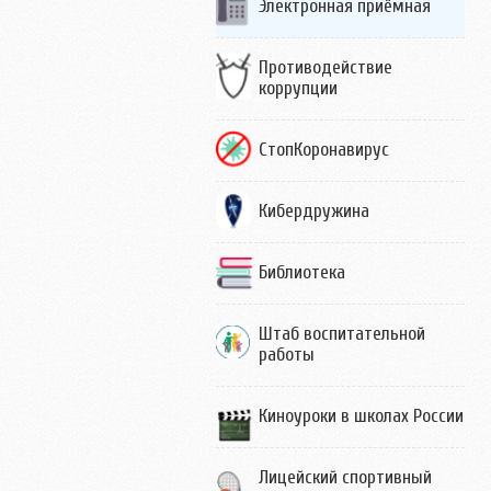
Электронная приёмная
Противодействие
коррупции
СтопКоронавирус
Кибердружина
Библиотека
Штаб воспитательной
работы
Киноуроки в школах России
Лицейский спортивный