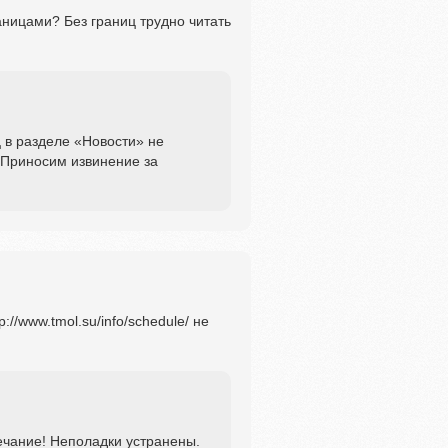
аницами? Без границ трудно читать
 в разделе «Новости» не
 Приносим извинение за
//www.tmol.su/info/schedule/ не
чание! Неполадки устранены.