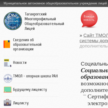
Муниципальное автономное общеобразовательное учреждение лицей
Таганрогский
Важная
Многопрофильный
новость
Общеобразовательный
Лицей
»
Сайт ТМО
Сведения об
системы доп
образовательной
дополнитель
организации
Новости
Социальны
Социал
образов
ТМОЛ - опорная школа РАН
возможно
дополнител
Будущему лицеисту
Сертифи
электро
Лицеисту