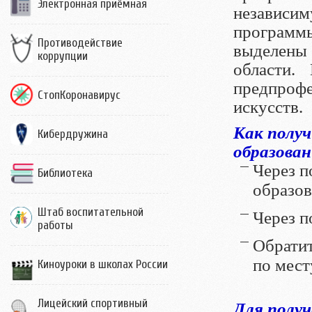
Электронная приёмная
независ
программ
Противодействие
выделены
коррупции
области.
предпроф
СтопКоронавирус
искусств.
Как полу
Кибердружина
образован
Через п
Библиотека
образов
Штаб воспитательной
Через п
работы
Обрати
по мест
Киноуроки в школах России
Лицейский спортивный
Для полу