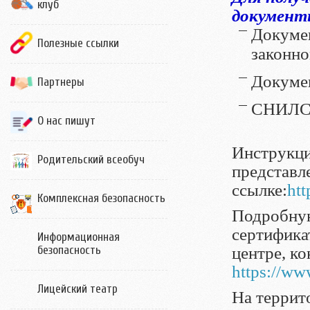
клуб
документ
Докумен
Полезные ссылки
законно
Докумен
Партнеры
СНИЛС 
О нас пишут
Инструкци
Родительский всеобуч
представл
ссылке:
htt
Комплексная безопасность
Подробную
сертифика
Информационная
безопасность
центре, к
https://ww
Лицейский театр
На террит