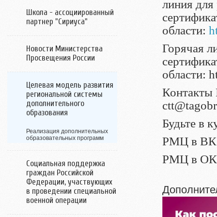
линия для
Школа - ассоциированный
сертифика
партнер "Сириуса"
области:
h
Горячая л
Новости Министерства
Просвещения России
сертифика
области: ht
Целевая модель развития
Контакты 
региональной системы
дополнительного
ctt@tagobr
образования
Будьте в к
Реализация дополнительных
образовательных программ
РМЦ в ВК:
РМЦ в ОК: 
Социальная поддержка
граждан Российской
Федерации, участвующих
Дополнител
в проведении специальной
военной операции