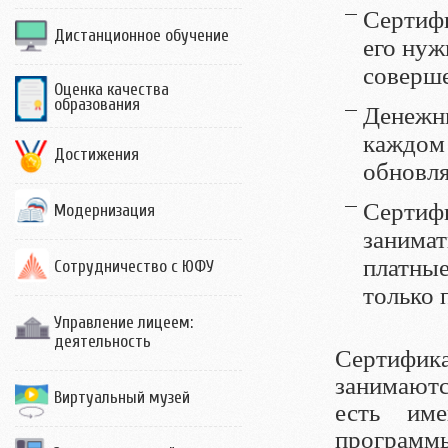
Сертифи
Дистанционное обучение
его нуж
соверш
Оценка качества
образования
Денежны
каждом
Достижения
обновля
Сертифи
Модернизация
занимат
платные
Сотрудничество с ЮФУ
только 
Управление лицеем:
деятельность
Сертифика
занимают
Виртуальный музей
есть им
программ